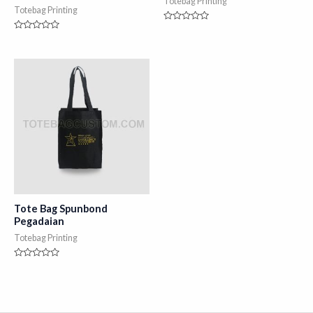
Totebag Printing
Totebag Printing
Rated
0
Rated
out
0
of
out
5
of
5
Tote Bag Spunbond
Pegadaian
Totebag Printing
Rated
0
out
of
5