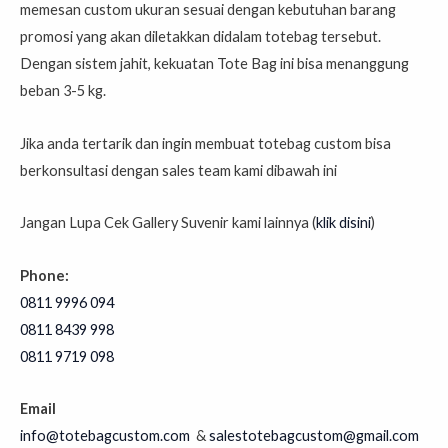
memesan custom ukuran sesuai dengan kebutuhan barang
promosi yang akan diletakkan didalam totebag tersebut.
Dengan sistem jahit, kekuatan Tote Bag ini bisa menanggung
beban 3-5 kg.
Jika anda tertarik dan ingin membuat totebag custom bisa
berkonsultasi dengan sales team kami dibawah ini
Jangan Lupa Cek Gallery Suvenir kami lainnya (
klik disini
)
Phone:
0811 9996 094
0811 8439 998⁣⁣⁣⁣⁣⁣⁣⁣⁣⁣⁣⁣⁣⁣⁣⁣⁣⁣⁣⁣⁣⁣⁣⁣⁣⁣⁣⁣⁣⁣⁣
0811 9719 098⁣⁣⁣⁣⁣⁣⁣⁣⁣⁣⁣⁣⁣⁣⁣⁣⁣⁣⁣⁣⁣⁣⁣⁣⁣⁣
Email
info@totebagcustom.com
&
salestotebagcustom@gmail.com