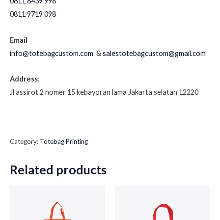
0811 8439 998⁣⁣⁣⁣⁣⁣⁣⁣⁣⁣⁣⁣⁣⁣⁣⁣⁣⁣⁣⁣⁣⁣⁣⁣⁣⁣⁣⁣⁣⁣⁣
0811 9719 098⁣⁣⁣⁣⁣⁣⁣⁣⁣⁣⁣⁣⁣⁣⁣⁣⁣⁣⁣⁣⁣⁣⁣⁣⁣⁣
Email
info@totebagcustom.com
&
salestotebagcustom@gmail.com
Address:
Jl assirot 2 nomer 15 kebayoran lama Jakarta selatan 12220
Category:
Totebag Printing
Related products