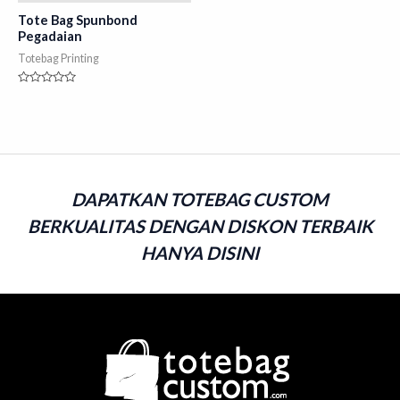
Tote Bag Spunbond
Pegadaian
Totebag Printing
Rated
0
out
of
5
DAPATKAN TOTEBAG CUSTOM
BERKUALITAS DENGAN DISKON TERBAIK
HANYA DISINI