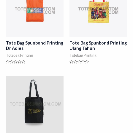
Tote Bag Spunbond Printing
Tote Bag Spunbond Printing
Dr Adies
Ulang Tahun
Totebag Printing
Totebag Printing
Rated
Rated
0
0
out
out
of
of
5
5