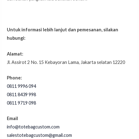
Untuk informasi lebih lanjut dan pemesanan, silakan
hubungi:
Alamat:
Jl. Assirot 2 No. 15 Kebayoran Lama, Jakarta selatan 12220
Phone:
0811 9996 094
0811 8439 998⁣⁣⁣⁣⁣⁣⁣⁣⁣⁣⁣⁣⁣⁣⁣⁣⁣⁣⁣⁣⁣⁣⁣⁣⁣⁣⁣⁣⁣⁣⁣
0811 9719 098⁣⁣⁣⁣⁣⁣⁣⁣⁣⁣⁣⁣⁣⁣⁣⁣⁣⁣⁣⁣⁣⁣⁣⁣⁣⁣
Email
info@totebagcustom.com
salestotebagcustom@gmail.com