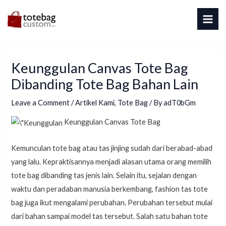
Skip
Post
MAI
to
navigation
ME
content
Keunggulan Canvas Tote Bag
Dibanding Tote Bag Bahan Lain
Leave a Comment
/
Artikel Kami
,
Tote Bag
/ By
adT0bGm
Keunggulan Canvas Tote Bag
Kemunculan tote bag atau tas jinjing sudah dari berabad-abad
yang lalu. Kepraktisannya menjadi alasan utama orang memilih
tote bag dibanding tas jenis lain. Selain itu, sejalan dengan
waktu dan peradaban manusia berkembang, fashion tas tote
bag juga ikut mengalami perubahan. Perubahan tersebut mulai
dari bahan sampai model tas tersebut. Salah satu bahan tote