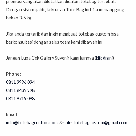
promosi yang akan diletakkan didalam totebag tersebut.
Dengan sistem jahit, kekuatan Tote Bag ini bisa menanggung
beban 3-5 kg.
Jika anda tertarik dan ingin membuat totebag custom bisa
berkonsultasi dengan sales team kami dibawah ini
Jangan Lupa Cek Gallery Suvenir kami lainnya (
klik disini
)
Phone:
0811 9996 094
0811 8439 998⁣⁣⁣⁣⁣⁣⁣⁣⁣⁣⁣⁣⁣⁣⁣⁣⁣⁣⁣⁣⁣⁣⁣⁣⁣⁣⁣⁣⁣⁣⁣
0811 9719 098⁣⁣⁣⁣⁣⁣⁣⁣⁣⁣⁣⁣⁣⁣⁣⁣⁣⁣⁣⁣⁣⁣⁣⁣⁣⁣
Email
info@totebagcustom.com
&
salestotebagcustom@gmail.com