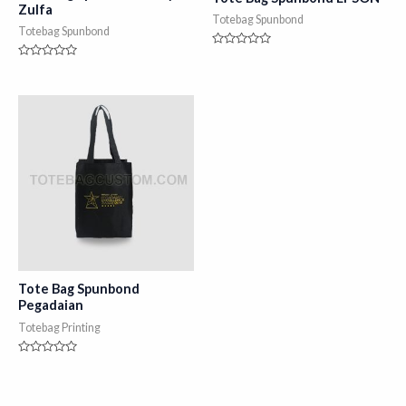
Zulfa
Totebag Spunbond
Totebag Spunbond
Rated
0
Rated
out
0
of
out
5
of
5
Tote Bag Spunbond
Pegadaian
Totebag Printing
Rated
0
out
of