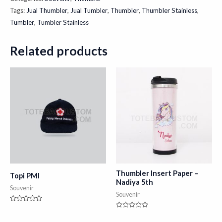
Tags:
Jual Thumbler
,
Jual Tumbler
,
Thumbler
,
Thumbler Stainless
,
Tumbler
,
Tumbler Stainless
Related products
Thumbler Insert Paper –
Topi PMI
Nadiya 5th
Souvenir
Souvenir
Rated
0
Rated
out
0