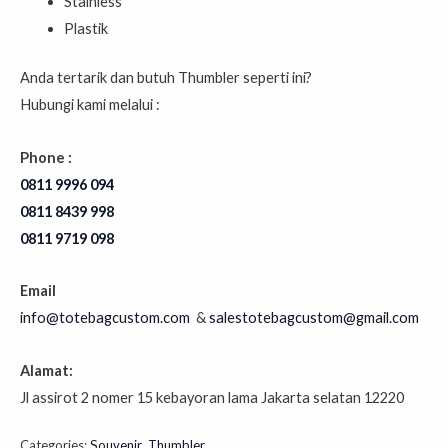
Stainless
Plastik
Anda tertarik dan butuh Thumbler seperti ini?
Hubungi kami melalui :
Phone :
0811 9996 094
0811 8439 998⁣⁣⁣⁣⁣⁣⁣⁣⁣⁣⁣⁣⁣⁣⁣⁣⁣⁣⁣⁣⁣⁣⁣⁣⁣⁣⁣⁣⁣⁣⁣
0811 9719 098⁣⁣⁣⁣⁣⁣⁣⁣⁣⁣⁣⁣⁣⁣⁣⁣⁣⁣⁣⁣⁣⁣⁣⁣⁣⁣
Email
info@totebagcustom.com
&
salestotebagcustom@gmail.com
Alamat:
Jl assirot 2 nomer 15 kebayoran lama Jakarta selatan 12220
Categories:
Souvenir
,
Thumbler