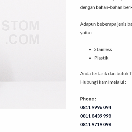
dengan bahan-bahan berku
Adapun beberapa jenis b
yaitu :
Stainless
Plastik
Anda tertarik dan butuh T
Hubungi kami melalui :
Phone :
0811 9996 094
0811 8439 998⁣⁣⁣⁣⁣⁣⁣⁣⁣⁣⁣⁣⁣⁣⁣⁣⁣⁣⁣⁣⁣⁣⁣⁣⁣⁣⁣⁣⁣⁣⁣
0811 9719 098⁣⁣⁣⁣⁣⁣⁣⁣⁣⁣⁣⁣⁣⁣⁣⁣⁣⁣⁣⁣⁣⁣⁣⁣⁣⁣