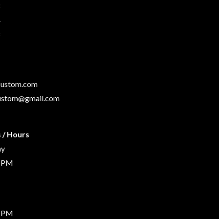
8
4
8
custom.com
custom@gmail.com
 / Hours
ay
0 PM
0 PM