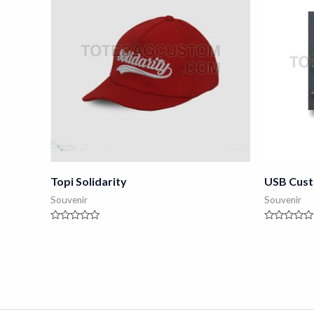
Topi Solidarity
USB Cust
Souvenir
Souvenir
Rated
Rated
0
0
out
out
of
of
5
5