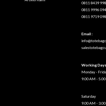
0811 8439 99
0811 9996 09
0811 9719 09
Email :
info@totebag
salestotebag
Working Days
Monday - Frid
9.00 AM - 5.0
Saturday
9.00 AM - 3.0