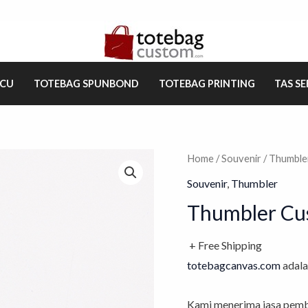
ACU
TOTEBAG SPUNBOND
TOTEBAG PRINTING
TAS S
Home
/
Souvenir
/ Thumble
Souvenir
,
Thumbler
Thumbler Cu
+ Free Shipping
totebagcanvas.com
adala
Kami menerima jasa pemb