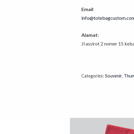
Email
info@totebagcustom.co
Alamat:
Jl assirot 2 nomer 15 ke
Categories:
Souvenir
,
Thum