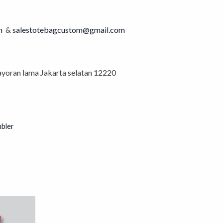
m
&
salestotebagcustom@gmail.com
bayoran lama Jakarta selatan 12220
bler