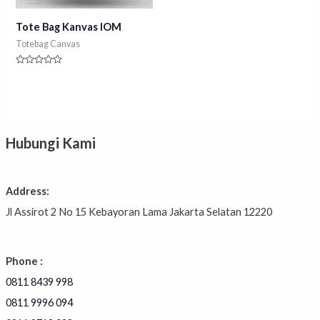
Tote Bag Kanvas IOM
Totebag Canvas
Rated
0
out
of
5
Hubungi Kami
Address:
Jl Assirot 2 No 15 Kebayoran Lama Jakarta Selatan 12220
Phone :
0811 8439 998
0811 9996 094