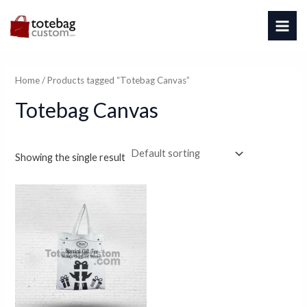
Skip
MAI
to
ME
content
Home
/ Products tagged “Totebag Canvas”
Totebag Canvas
Showing the single result