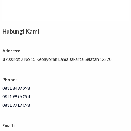
Rated
0
out
of
5
Hubungi Kami
Address:
Jl Assirot 2 No 15 Kebayoran Lama Jakarta Selatan 12220
Phone :
0811 8439 998
0811 9996 094
0811 9719 098
Email :