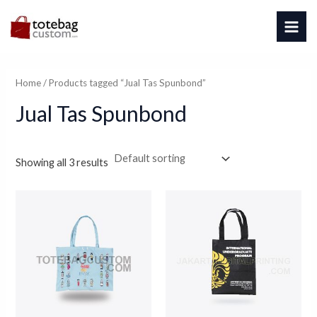
Skip
MAI
to
ME
content
Home
/ Products tagged “Jual Tas Spunbond”
Jual Tas Spunbond
Showing all 3 results