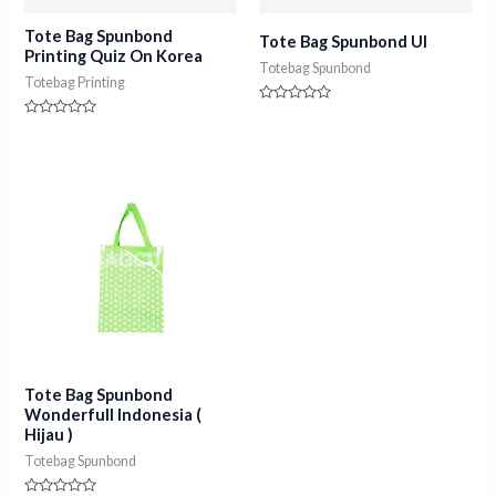
Tote Bag Spunbond
Tote Bag Spunbond UI
Printing Quiz On Korea
Totebag Spunbond
Totebag Printing
Rated
0
Rated
out
0
of
out
5
of
5
Tote Bag Spunbond
Wonderfull Indonesia (
Hijau )
Totebag Spunbond